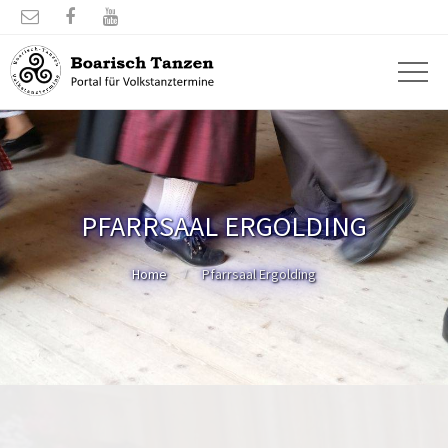



PFARRSAAL ERGOLDING
Home
Pfarrsaal Ergolding