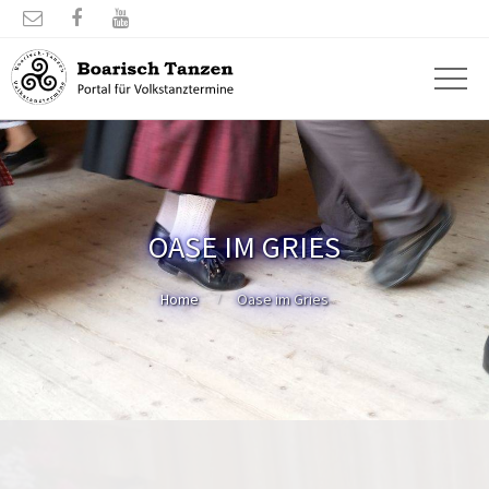



OASE IM GRIES
Home
Oase im Gries