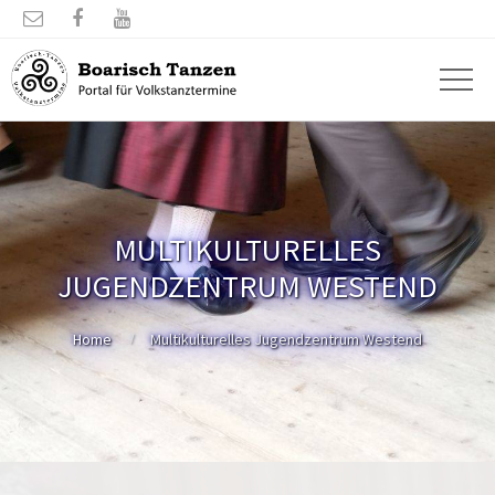



MULTIKULTURELLES
JUGENDZENTRUM WESTEND
Home
Multikulturelles Jugendzentrum Westend