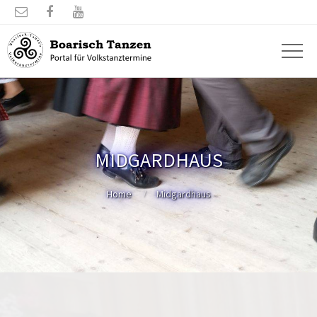



MIDGARDHAUS
Home
Midgardhaus