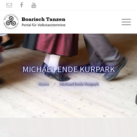



MICHAEL ENDE KURPARK
Home
Michael Ende Kurpark