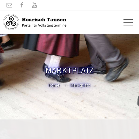



MARKTPLATZ
Home
Marktplatz