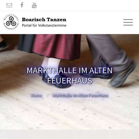



MARKTHALLE IM ALTEN
FEUERHAUS
Home
Markthalle im Alten Feuerhaus