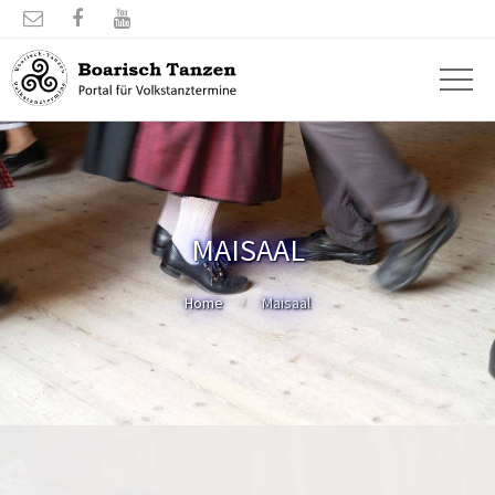



MAISAAL
Home
Maisaal