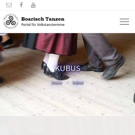



KUBUS
Home
kubus