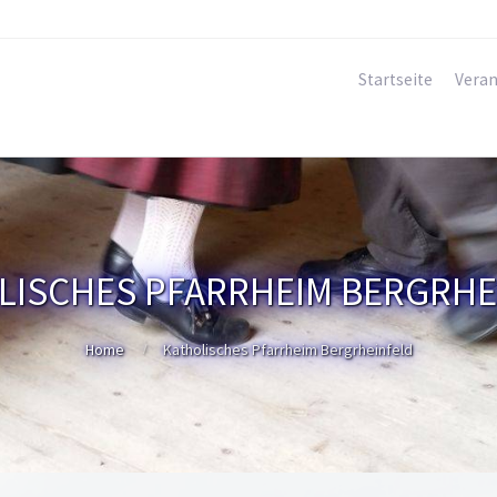
Startseite
Veran
LISCHES PFARRHEIM BERGRHE
Home
Katholisches Pfarrheim Bergrheinfeld