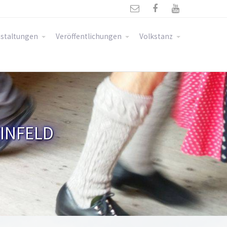



staltungen
Veröffentlichungen
Volkstanz
INFELD