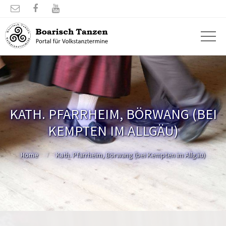



KATH. PFARRHEIM, BÖRWANG (BEI
KEMPTEN IM ALLGÄU)
Home
Kath. Pfarrheim, Börwang (bei Kempten im Allgäu)