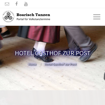



HOTEL GASTHOF ZUR POST
Home
Hotel Gasthof zur Post