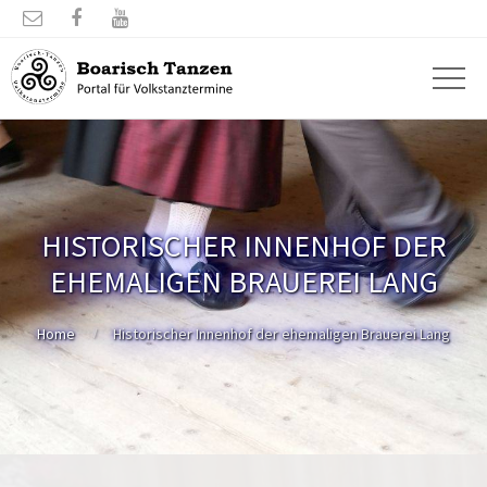



HISTORISCHER INNENHOF DER
EHEMALIGEN BRAUEREI LANG
Home
Historischer Innenhof der ehemaligen Brauerei Lang