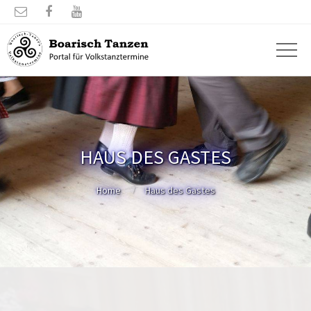



HAUS DES GASTES
Home
Haus des Gastes