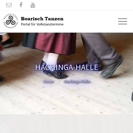



HACHINGA-HALLE
Home
Hachinga-Halle