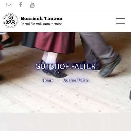



GUTSHOF FALTER
Home
Gutshof Falter