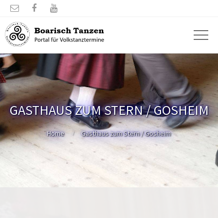



GASTHAUS ZUM STERN / GOSHEIM
Home
Gasthaus zum Stern / Gosheim