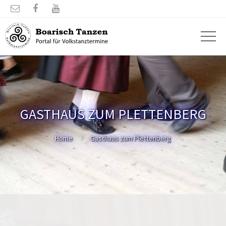



GASTHAUS ZUM PLETTENBERG
Home
Gasthaus zum Plettenberg