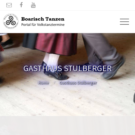



GASTHAUS STULBERGER
Home
Gasthaus Stulberger