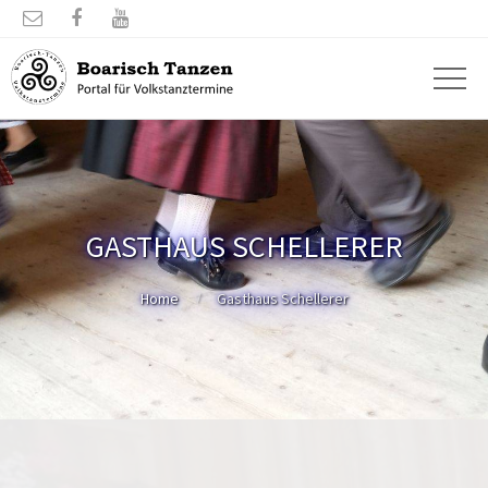



GASTHAUS SCHELLERER
Home
Gasthaus Schellerer