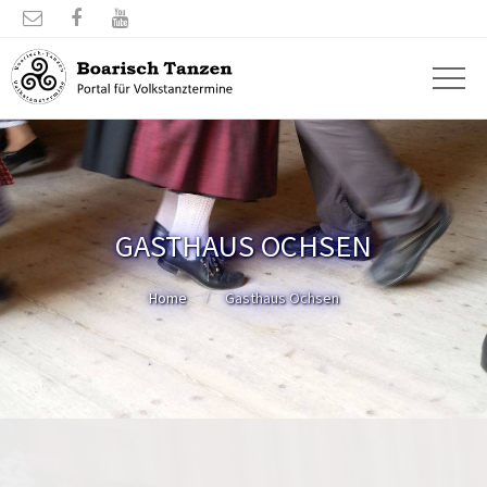



GASTHAUS OCHSEN
Home
Gasthaus Ochsen