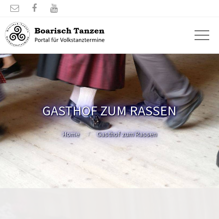



GASTHOF ZUM RASSEN
Home
Gasthof zum Rassen