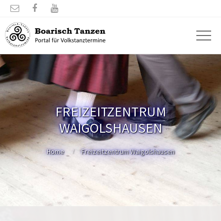



FREIZEITZENTRUM
WAIGOLSHAUSEN
Home
Freizeitzentrum Waigolshausen