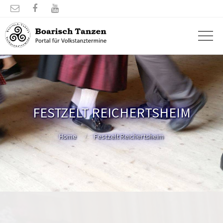



FESTZELT REICHERTSHEIM
Home
Festzelt Reichertsheim