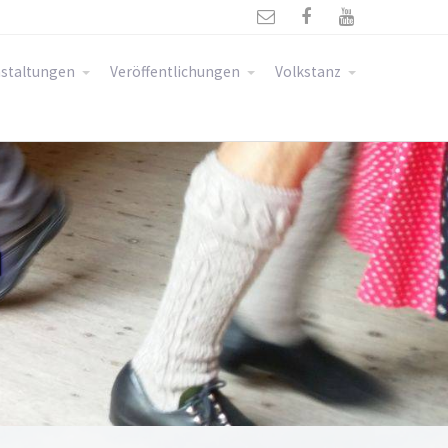



staltungen
Veröffentlichungen
Volkstanz
N