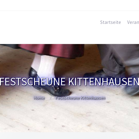
Startseite
Veran
FESTSCHEUNE KITTENHAUSE
Home
Festscheune Kittenhausen