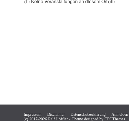
<li>Keine Veranstaltungen an diesem Ort</li>
Impressum
Disclaimer
Datenschutzerklärung
Anmelden
(c) 2017-2026 Ralf Löffler -
Theme designed by
CPOThemes
.