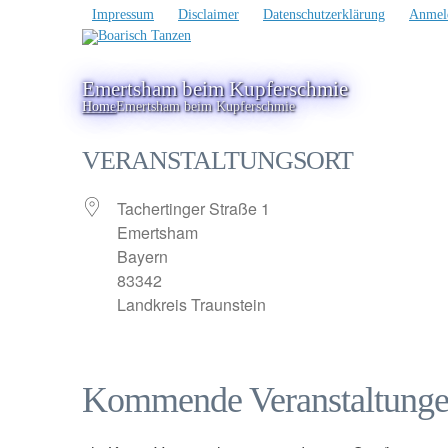
Impressum
Disclaimer
Datenschutzerklärung
Anmel
Emertsham beim Kupferschmie
Home
Emertsham beim Kupferschmie
VERANSTALTUNGSORT
Tachertinger Straße 1
Emertsham
Bayern
83342
Landkreis Traunstein
Kommende Veranstaltung