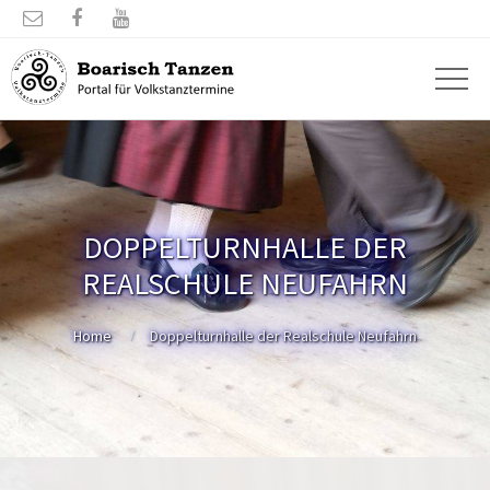



DOPPELTURNHALLE DER
REALSCHULE NEUFAHRN
Home
Doppelturnhalle der Realschule Neufahrn