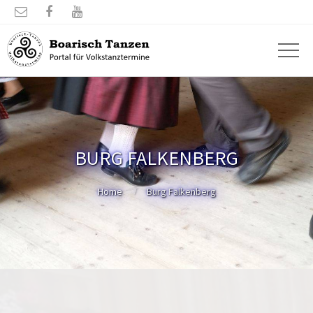



BURG FALKENBERG
Home
Burg Falkenberg