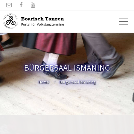



BÜRGERSAAL ISMANING
Home
Bürgersaal Ismaning