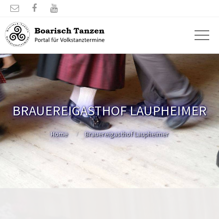



BRAUEREIGASTHOF LAUPHEIMER
Home
Brauereigasthof Laupheimer