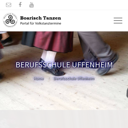



BERUFSSCHULE UFFENHEIM
Home
Berufsschule Uffenheim