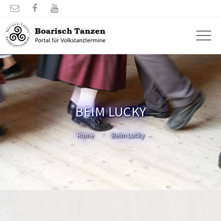



BEIM LUCKY
Home
Beim Lucky