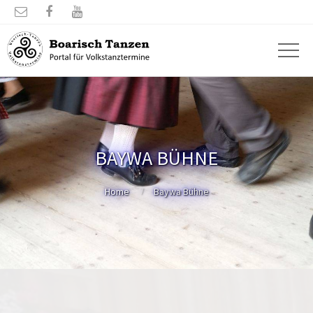



BAYWA BÜHNE
Home
Baywa Bühne