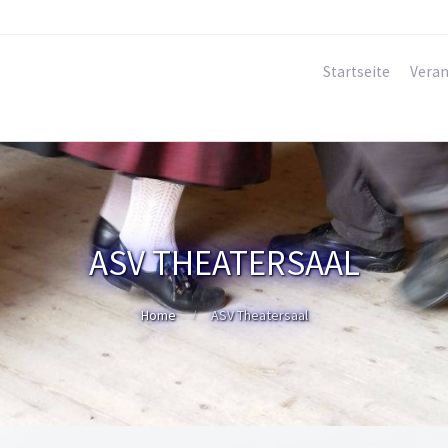
Startseite
Veran
ASV THEATERSAAL
Home
ASV Theatersaal