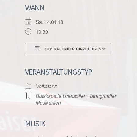
WANN
Sa. 14.04.18
10:30
ZUM KALENDER HINZUFÜGEN
ICS herunterladen
Google K
VERANSTALTUNGSTYP
Volkstanz
Blaskapelle Urensollen
,
Tanngrindler
Musikanten
MUSIK