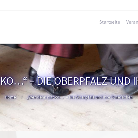
Startseite
Veran
 KO…“ – DIE OBERPFALZ UND 
Home
„Wer denn niat ko…“ – Die Oberpfalz und ihre Zwiefachen