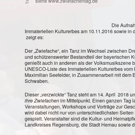
♫
siehe www.zwiefachentag.de
Die Aufnah
Immateriellen Kulturerbes am 10.11.2016 sowie in
zeigt es:
Der „Zwiefache“, ein Tanz im Wechsel zwischen Dreivi
und schützenswerter Bestandteil der bayerischen Ku
genießt auch in anderen als der Volksmusikszene br
UNESCO-Liste des Immateriellen Kulturerbes vom B
Maximilian Seefelder, in Zusammenarbeit mit dem B
Schwaben.
Dieser „verzwickte“ Tanz steht am 14. April 2018 u
ihre Zwiefachen
im Mittelpunkt. Einen ganzen Tag 
Veranstaltungen, Workshops und Vorträge zur Gesch
wird dabei nicht nur von unterschiedlichsten Seite
gespielt. Veranstalter sind die Kultur- und Heimatpf
Landkreises Regensburg, die Stadt Hemau sowie di