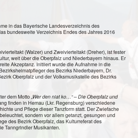
me in das Bayerische Landesverzeichnis des
 das bundesweite Verzeichnis Endes des Jahres 2016
erteltakt (Walzer) und Zweivierteltakt (Dreher), ist fester
ltur, weit über die Oberpfalz und Niederbayern hinaus. Er
eite Akzeptanz. Initiiert wurde die Aufnahme in die
ezirksheimatpfleger des Bezirks Niederbayern, Dr.
ezirk Oberpfalz und der Volksmusikstelle des Bezirks
nter dem Motto
„Wer den niat ko…“ – Die Oberpfalz und
lang finden in Hemau (Lkr. Regensburg) verschiedene
ichte und Pflege dieser Tanzform statt. Der Zwiefache
n beleuchtet, sondern vor allem getanzt, gesungen und
lege des Bezirk Oberpfalz, das Kulturreferat des
e Tanngrindler Musikanten.