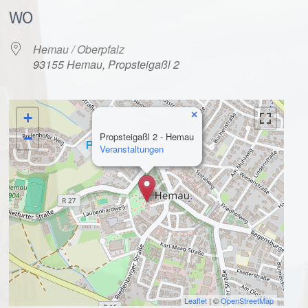
WO
Hemau / Oberpfalz
93155 Hemau, Propsteigaßl 2
×
+
alender
iCalendar
−
Propsteigaßl 2 - Hemau
Veranstaltungen
Leaflet
| ©
OpenStreetMap