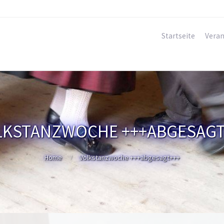
Startseite
Veran
LKSTANZWOCHE +++ABGESAGT
Home
Volkstanzwoche +++abgesagt+++