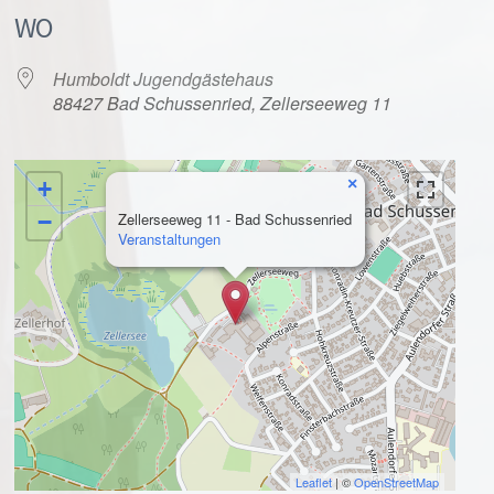
WO
Humboldt Jugendgästehaus
88427 Bad Schussenried, Zellerseeweg 11
×
+
alender
iCalendar
−
Zellerseeweg 11 - Bad Schussenried
Veranstaltungen
Leaflet
| ©
OpenStreetMap