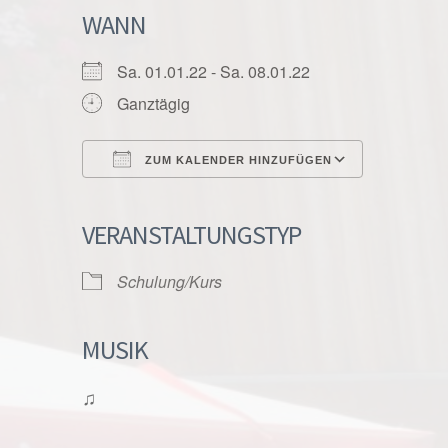
WANN
Sa. 01.01.22 - Sa. 08.01.22
Ganztägig
ZUM KALENDER HINZUFÜGEN
ICS herunterladen
Google K
VERANSTALTUNGSTYP
Schulung/Kurs
MUSIK
♫