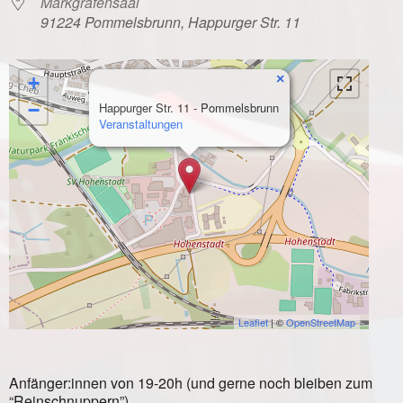
Markgrafensaal
91224 Pommelsbrunn, Happurger Str. 11
×
+
−
Happurger Str. 11 - Pommelsbrunn
Veranstaltungen
Leaflet
| ©
OpenStreetMap
Anfänger:innen von 19-20h (und gerne noch bleiben zum
“Reinschnuppern”)