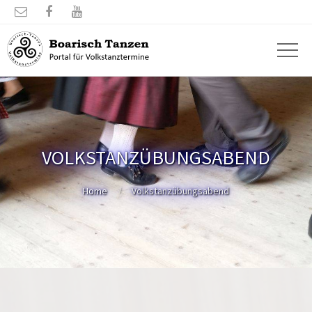



VOLKSTANZÜBUNGSABEND
Home
Volkstanzübungsabend