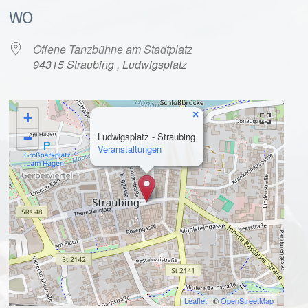
WO
Offene Tanzbühne am Stadtplatz
94315 Straubing , Ludwigsplatz
×
+
alender
iCalendar
−
Ludwigsplatz - Straubing
Veranstaltungen
Leaflet
| ©
OpenStreetMap