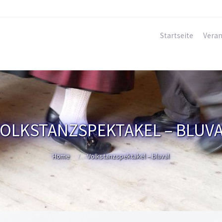
Startseite
Veran
OLKSTANZSPEKTAKEL – BLUV
Home
Volkstanzspektakel – bluval