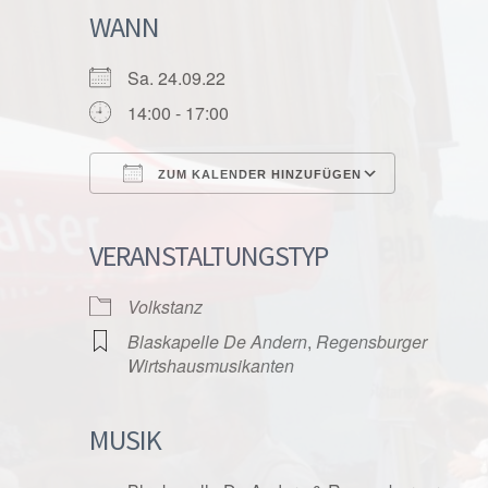
WANN
Sa. 24.09.22
14:00 - 17:00
ZUM KALENDER HINZUFÜGEN
ICS herunterladen
Google K
VERANSTALTUNGSTYP
Volkstanz
Blaskapelle De Andern
,
Regensburger
Wirtshausmusikanten
MUSIK