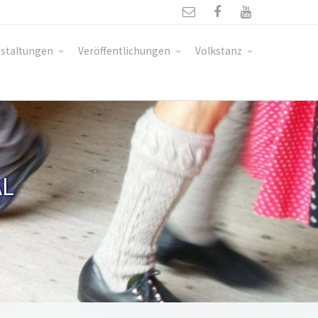



staltungen
Veröffentlichungen
Volkstanz
AL