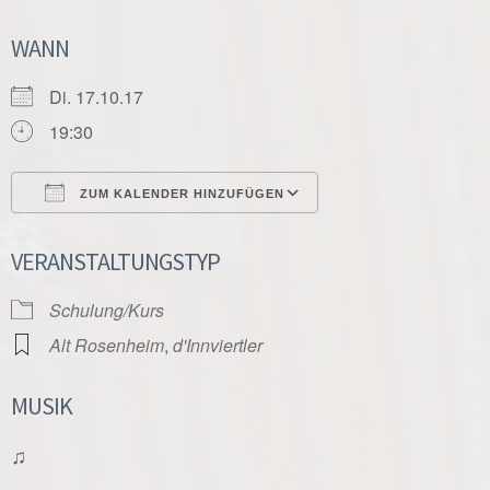
WANN
Di. 17.10.17
19:30
ZUM KALENDER HINZUFÜGEN
ICS herunterladen
Google Kalender
VERANSTALTUNGSTYP
Schulung/Kurs
Alt Rosenheim
,
d'Innviertler
MUSIK
♫