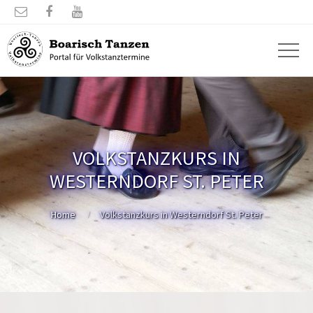



VOLKSTANZKURS IN
WESTERNDORF ST. PETER
Home
Volkstanzkurs in Westerndorf St. Peter