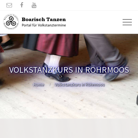



VOLKSTANZKURS IN RÖHRMOOS
Home
Volkstanzkurs in Röhrmoos