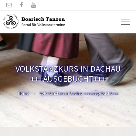



VOLKSTANZKURS IN DACHAU
+++AUSGEBUCHT+++
Home
Volkstanzkurs in Dachau +++ausgebucht+++