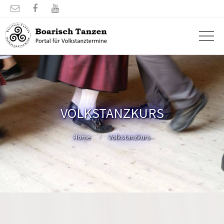



VOLKSTANZKURS
Home
Volkstanzkurs