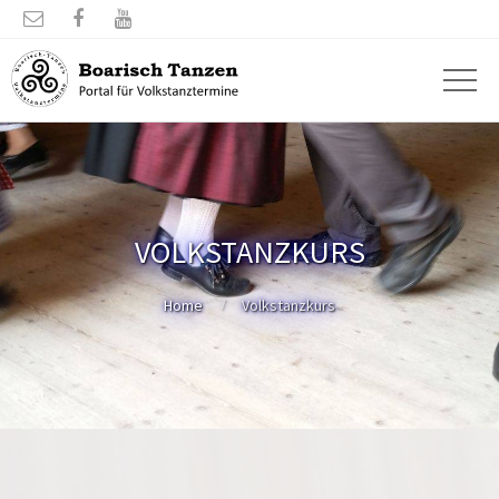



VOLKSTANZKURS
Home
Volkstanzkurs