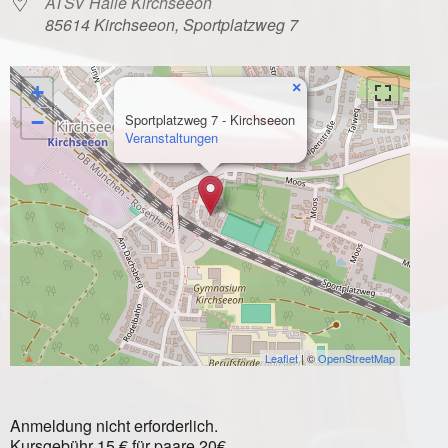
ATSV Halle Kirchseeon
85614 Kirchseeon, Sportplatzweg 7
×
+
−
Sportplatzweg 7 - Kirchseeon
Veranstaltungen
Leaflet
| ©
OpenStreetMap
Anmeldung nicht erforderlich.
Kursgebühr 15 € für paare 20€