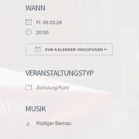
WANN
Fr. 06.03.26
20:00
ZUM KALENDER HINZUFÜGEN
ICS herunterladen
Google K
VERANSTALTUNGSTYP
Schulung/Kurs
MUSIK
♫
Rüdiger Bernau