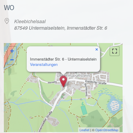
WO
Kleebichelsaal
87549 Untermaiselstein, Immenstädter Str. 6
×
+
alender
iCalendar
−
Immenstädter Str. 6 - Untermaiselstein
Veranstaltungen
Leaflet
| ©
OpenStreetMap