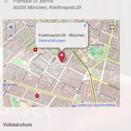
Pfarrsaal St. Benno
80335 München, Kreittmayrstr.29
×
+
−
Kreittmayrstr.29 - München
Veranstaltungen
Leaflet
| ©
OpenStreetMap
Volkstanzkurs