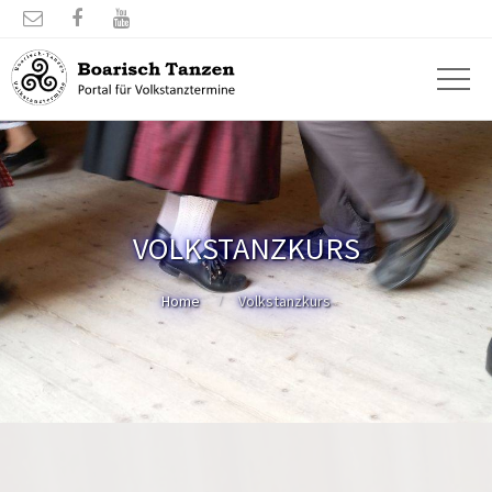



VOLKSTANZKURS
Home
Volkstanzkurs