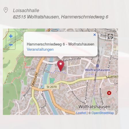
Loisachhalle
82515 Wolfratshausen, Hammerschmiedweg 6
×
+
−
Hammerschmiedweg 6 - Wolfratshausen
Veranstaltungen
Leaflet
| ©
OpenStreetMap