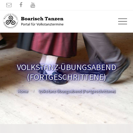



VOLKSTANZ-ÜBUNGSABEND
(FORTGESCHRITTENE)
Home
Volkstanz-Übungsabend (Fortgeschrittene)