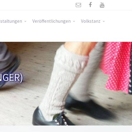



staltungen
Veröffentlichungen
Volkstanz
NGER)