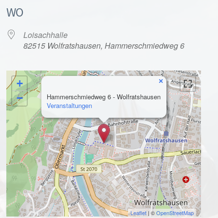
WO
Loisachhalle
82515 Wolfratshausen, Hammerschmiedweg 6
×
+
alender
iCalendar
−
Hammerschmiedweg 6 - Wolfratshausen
Veranstaltungen
Leaflet
| ©
OpenStreetMap