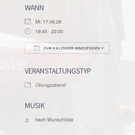
WANN
Mi. 17.06.26
19:45 - 22:00
ZUM KALENDER HINZUFÜGEN
ICS herunterladen
Google K
VERANSTALTUNGSTYP
Übungsabend
MUSIK
♫
nach Wunschliste