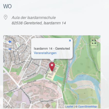
WO
Aula der Isardammschule
82538 Geretsried, Isardamm 14
×
+
alender
iCalendar
−
Isardamm 14 - Geretsried
Veranstaltungen
Leaflet
| ©
OpenStreetMap