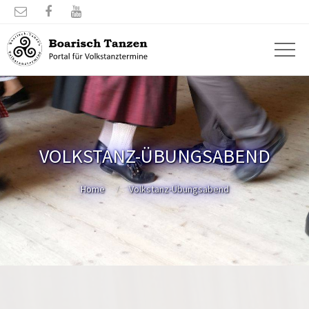



VOLKSTANZ-ÜBUNGSABEND
Home
Volkstanz-Übungsabend