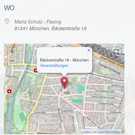
WO
Maria Schutz - Pasing
81241 München, Bäckerstraße 19
×
+
alender
iCalendar
−
Bäckerstraße 19 - München
Veranstaltungen
Leaflet
| ©
OpenStreetMap