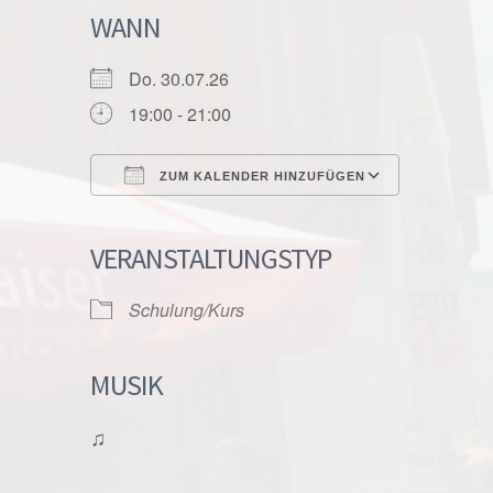
WANN
Do. 30.07.26
19:00 - 21:00
ZUM KALENDER HINZUFÜGEN
ICS herunterladen
Google K
VERANSTALTUNGSTYP
Schulung/Kurs
MUSIK
♫